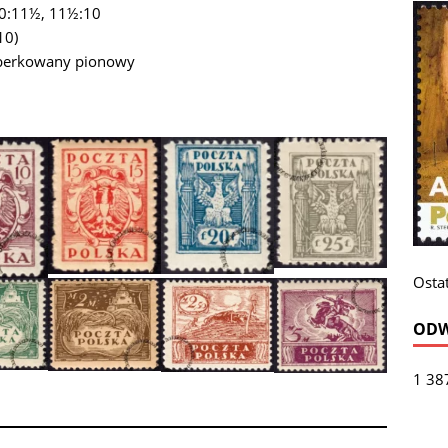
10:11½, 11½:10
10)
eberkowany pionowy
Ostat
ODW
1 38