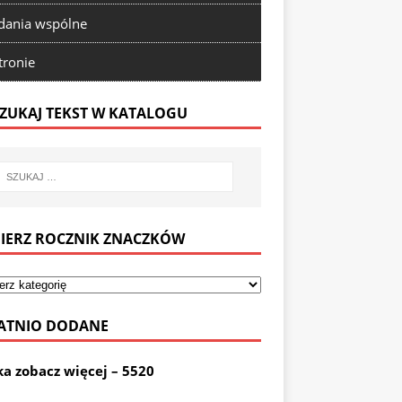
ania wspólne
tronie
ZUKAJ TEKST W KATALOGU
IERZ ROCZNIK ZNACZKÓW
ATNIO DODANE
ka zobacz więcej – 5520