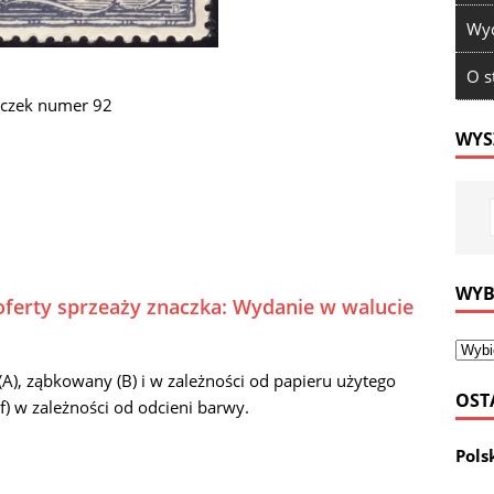
Wyd
O s
czek numer 92
WYS
WYB
oferty sprzeaży znaczka: Wydanie w walucie
A), ząbkowany (B) i w zależności od papieru użytego
OST
f) w zależności od odcieni barwy.
Pols