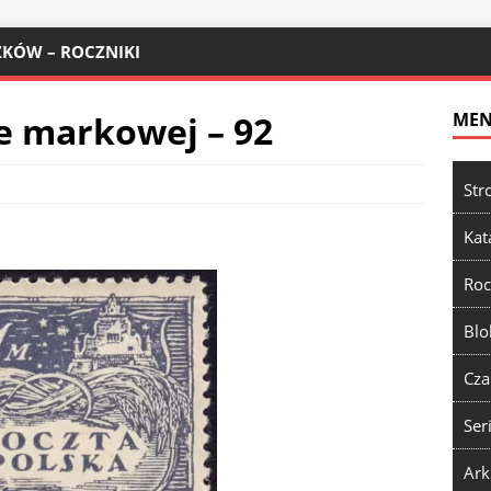
KÓW – ROCZNIKI
e markowej – 92
ME
Str
Kat
Roc
Blo
Cza
Ser
Ark