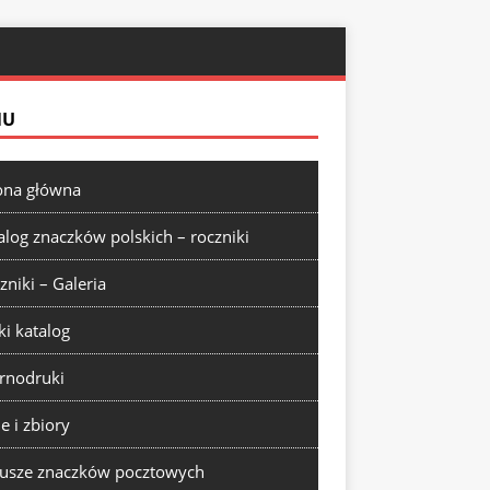
NU
ona główna
alog znaczków polskich – roczniki
zniki – Galeria
ki katalog
rnodruki
ie i zbiory
usze znaczków pocztowych