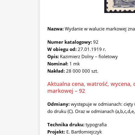
Nazwa:
Wydanie w walucie markowej zna
Numer katalogowy:
92
W obiegu od:
27.01.1919 r.
Opis:
Kazimierz Dolny – fioletowy
Nominał:
1 mk
Nakład:
28 000 000 szt.
Aktualna cena, watrość, wycena, 
markowej – 92
Odmiany:
występuje w odmianach: cięty (
do druku (C). Oraz w odmianach (a,b,c,d,e,
Technika druku:
typografia
Projekt:
E. Bartłomiejczyk