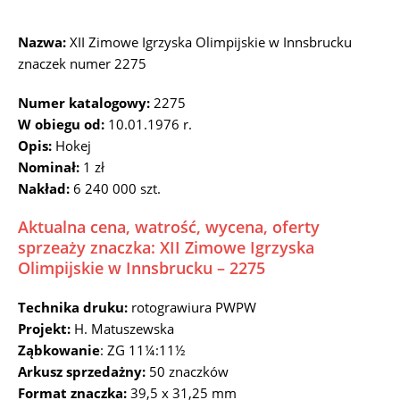
Nazwa:
XII Zimowe Igrzyska Olimpijskie w Innsbrucku
znaczek numer 2275
Numer katalogowy:
2275
W obiegu od:
10.01.1976 r.
Opis:
Hokej
Nominał:
1 zł
Nakład:
6 240 000 szt.
Aktualna cena, watrość, wycena, oferty
sprzeaży znaczka: XII Zimowe Igrzyska
Olimpijskie w Innsbrucku – 2275
Technika druku:
rotograwiura PWPW
Projekt:
H. Matuszewska
Ząbkowanie
: ZG 11¼:11½
Arkusz sprzedażny:
50 znaczków
Format znaczka:
39,5 x 31,25 mm