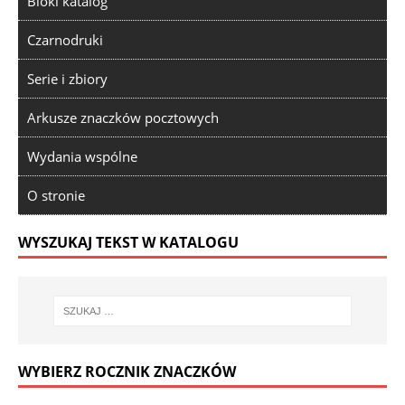
Bloki katalog
Czarnodruki
Serie i zbiory
Arkusze znaczków pocztowych
Wydania wspólne
O stronie
WYSZUKAJ TEKST W KATALOGU
WYBIERZ ROCZNIK ZNACZKÓW