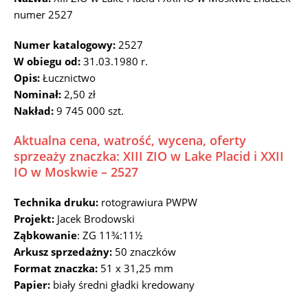
numer 2527
Numer katalogowy:
2527
W obiegu od:
31.03.1980 r.
Opis:
Łucznictwo
Nominał:
2,50 zł
Nakład:
9 745 000 szt.
Aktualna cena, watrość, wycena, oferty
sprzeaży znaczka: XIII ZIO w Lake Placid i XXII
IO w Moskwie – 2527
Technika druku:
rotograwiura PWPW
Projekt:
Jacek Brodowski
Ząbkowanie
: ZG 11¾:11½
Arkusz sprzedażny:
50 znaczków
Format znaczka:
51 x 31,25 mm
Papier:
biały średni gładki kredowany