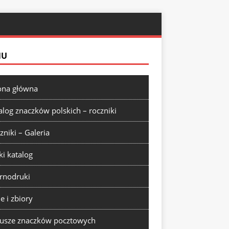
NU
ona główna
alog znaczków polskich – roczniki
zniki – Galeria
ki katalog
rnodruki
ie i zbiory
usze znaczków pocztowych