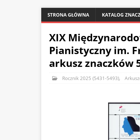
STRONA GŁÓWNA
KATALOG ZNACZ
XIX Międzynarod
Pianistyczny im. 
arkusz znaczków 
Rocznik 2025 (5431-5493)
,
Arkusz