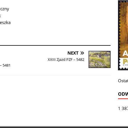
yczny
k
eszka
NEXT
XXIII Zjazd PZF – 5482
 – 5481
Ostat
ODW
1 38