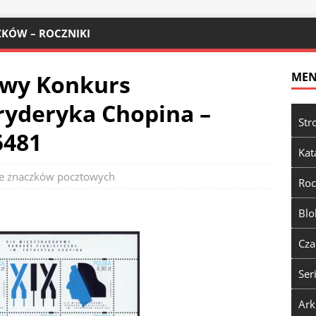
KÓW – ROCZNIKI
owy Konkurs
ME
Fryderyka Chopina –
Str
5481
Kat
e znaczków pocztowych
Roc
Blo
Cza
Ser
Ark