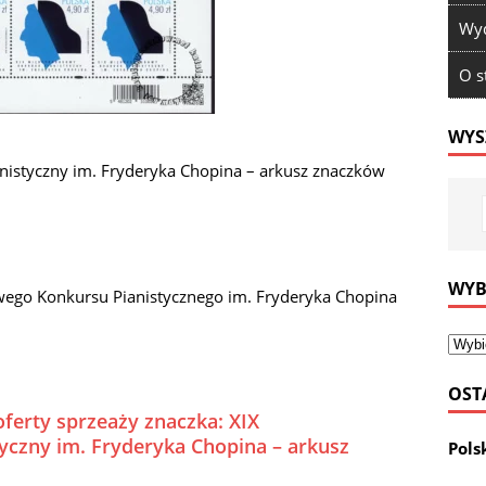
Wyd
O s
WYS
istyczny im. Fryderyka Chopina – arkusz znaczków
WYB
wego Konkursu Pianistycznego im. Fryderyka Chopina
OST
oferty sprzeaży znaczka: XIX
czny im. Fryderyka Chopina – arkusz
Pols