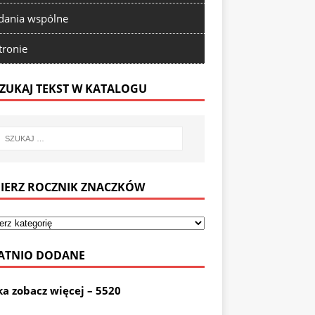
ania wspólne
tronie
ZUKAJ TEKST W KATALOGU
IERZ ROCZNIK ZNACZKÓW
ATNIO DODANE
ka zobacz więcej – 5520