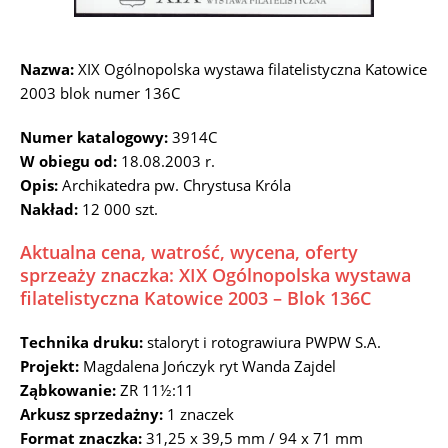
Nazwa:
XIX Ogólnopolska wystawa filatelistyczna Katowice
2003 blok numer 136C
Numer katalogowy:
3914C
W obiegu od:
18.08.2003 r.
Opis:
Archikatedra pw. Chrystusa Króla
Nakład:
12 000 szt.
Aktualna cena, watrość, wycena, oferty
sprzeaży znaczka: XIX Ogólnopolska wystawa
filatelistyczna Katowice 2003 – Blok 136C
Technika druku:
staloryt i rotograwiura PWPW S.A.
Projekt:
Magdalena Jończyk ryt Wanda Zajdel
Ząbkowanie:
ZR 11½:11
Arkusz sprzedażny:
1 znaczek
Format znaczka:
31,25 x 39,5 mm / 94 x 71 mm