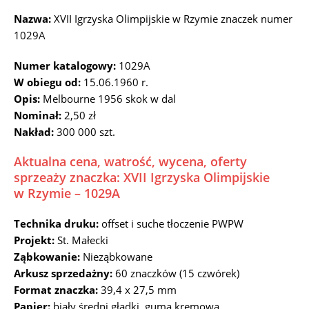
Nazwa:
XVII Igrzyska Olimpijskie w Rzymie znaczek numer
1029A
Numer katalogowy:
1029A
W obiegu od:
15.06.1960 r.
Opis:
Melbourne 1956 skok w dal
Nominał:
2,50 zł
Nakład:
300 000 szt.
Aktualna cena, watrość, wycena, oferty
sprzeaży znaczka: XVII Igrzyska Olimpijskie
w Rzymie – 1029A
Technika druku:
offset i suche tłoczenie PWPW
Projekt:
St. Małecki
Ząbkowanie:
Nieząbkowane
Arkusz sprzedażny:
60 znaczków (15 czwórek)
Format znaczka:
39,4 x 27,5 mm
Papier:
biały średni gładki, guma kremowa