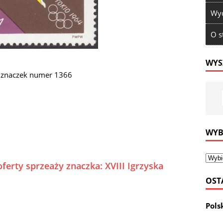
Wyd
O s
WYS
io znaczek numer 1366
WYB
ferty sprzeaży znaczka: XVIII Igrzyska
OST
Pols