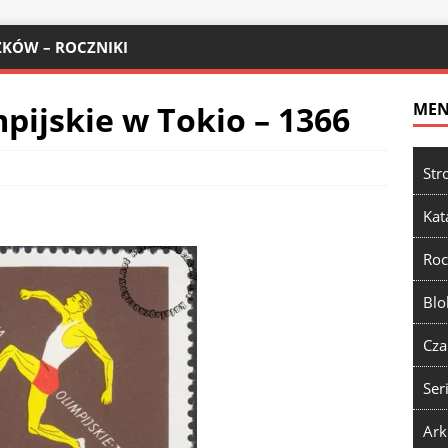
KÓW – ROCZNIKI
mpijskie w Tokio – 1366
ME
Str
Kat
Roc
Blo
Cza
Ser
Ark