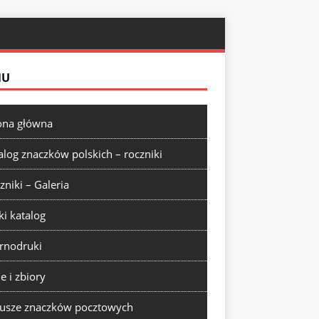
NU
ona główna
alog znaczków polskich – roczniki
zniki – Galeria
ki katalog
rnodruki
ie i zbiory
usze znaczków pocztowych