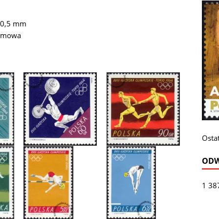
 40,5 mm
remowa
Ostat
ODW
1 38