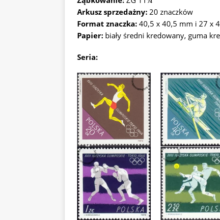
Ząbkowanie:
ZG 11¼
Arkusz sprzedażny:
20 znaczków
Format znaczka:
40,5 x 40,5 mm i 27 x
Papier:
biały średni kredowany, guma k
Seria: