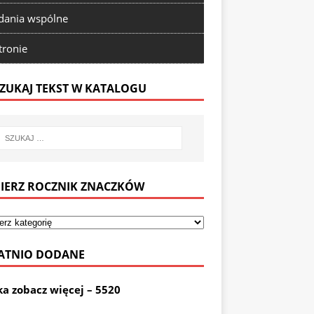
ania wspólne
tronie
ZUKAJ TEKST W KATALOGU
IERZ ROCZNIK ZNACZKÓW
ATNIO DODANE
ka zobacz więcej – 5520