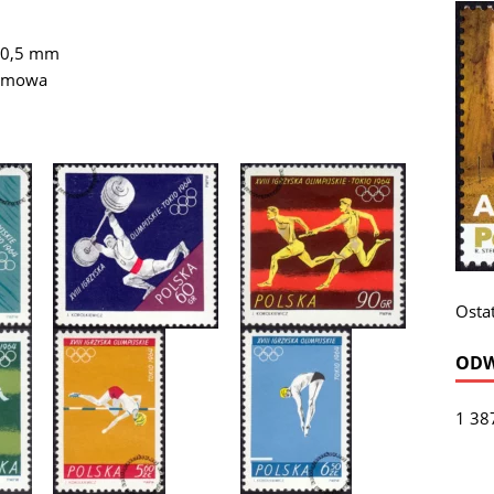
 40,5 mm
remowa
Ostat
ODW
1 38