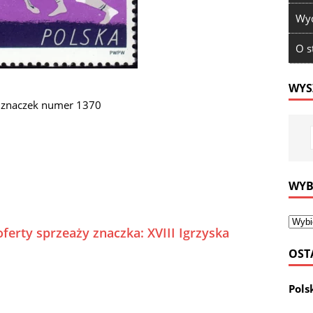
Wyd
O s
WYS
io znaczek numer 1370
WYB
ferty sprzeaży znaczka: XVIII Igrzyska
OST
Pols