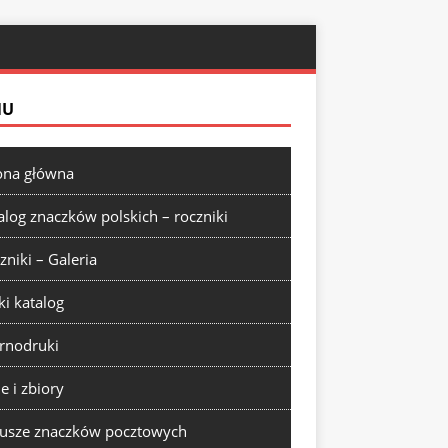
NU
ona główna
alog znaczków polskich – roczniki
zniki – Galeria
ki katalog
rnodruki
ie i zbiory
usze znaczków pocztowych