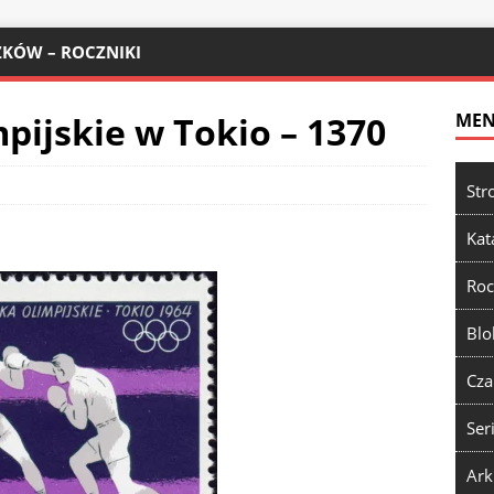
KÓW – ROCZNIKI
mpijskie w Tokio – 1370
ME
Str
Kat
Roc
Blo
Cza
Ser
Ark