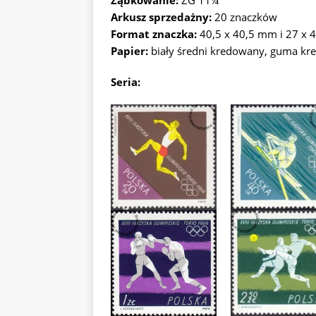
Ząbkowanie:
ZG 11¼
Arkusz sprzedażny:
20 znaczków
Format znaczka:
40,5 x 40,5 mm i 27 x
Papier:
biały średni kredowany, guma k
Seria: