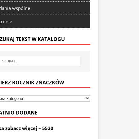
ania wspólne
tronie
ZUKAJ TEKST W KATALOGU
IERZ ROCZNIK ZNACZKÓW
ATNIO DODANE
ka zobacz więcej – 5520