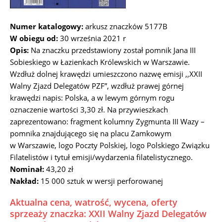
Numer katalogowy:
arkusz znaczków 5177B
W obiegu od:
30 września 2021 r
Opis:
Na znaczku przedstawiony został pomnik Jana III
Sobieskiego w Łazienkach Królewskich w Warszawie.
Wzdłuż dolnej krawędzi umieszczono nazwę emisji ,,XXII
Walny Zjazd Delegatów PZF”, wzdłuż prawej górnej
krawędzi napis: Polska, a w lewym górnym rogu
oznaczenie wartości 3,30 zł. Na przywieszkach
zaprezentowano: fragment kolumny Zygmunta III Wazy –
pomnika znajdującego się na placu Zamkowym
w Warszawie, logo Poczty Polskiej, logo Polskiego Związku
Filatelistów i tytuł emisji/wydarzenia filatelistycznego.
Nominał:
43,20 zł
Nakład:
15 000 sztuk w wersji perforowanej
Aktualna cena, watrość, wycena, oferty
sprzeaży znaczka: XXII Walny Zjazd Delegatów