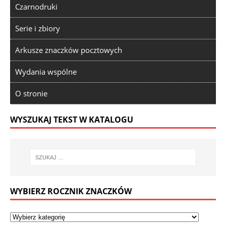
Czarnodruki
Serie i zbiory
Arkusze znaczków pocztowych
Wydania wspólne
O stronie
WYSZUKAJ TEKST W KATALOGU
WYBIERZ ROCZNIK ZNACZKÓW