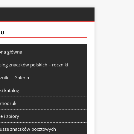
NU
ona główna
alog znaczków polskich – roczniki
zniki – Galeria
ki katalog
rnodruki
ie i zbiory
usze znaczków pocztowych