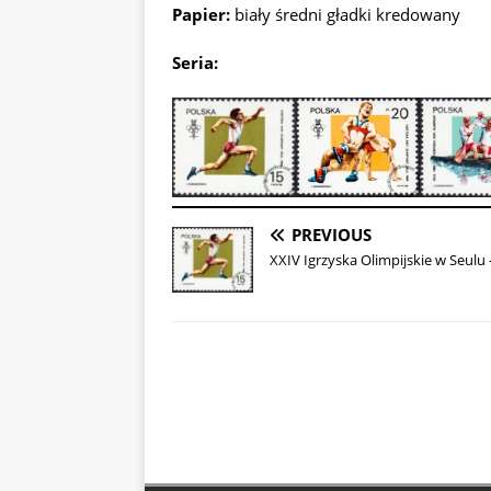
Papier:
biały średni gładki kredowany
Seria:
PREVIOUS
XXIV Igrzyska Olimpijskie w Seulu