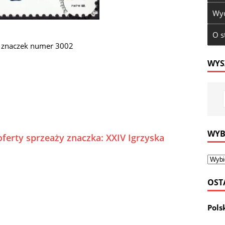
Wyd
O s
u znaczek numer 3002
WYS
WYB
oferty sprzeaży znaczka: XXIV Igrzyska
OST
Pols