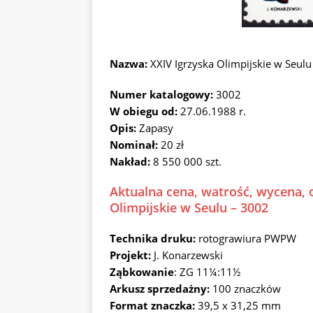
Nazwa:
XXIV Igrzyska Olimpijskie w Seul
Numer katalogowy:
3002
W obiegu od:
27.06.1988 r.
Opis:
Zapasy
Nominał:
20 zł
Nakład:
8 550 000 szt.
Aktualna cena, watrość, wycena, 
Olimpijskie w Seulu – 3002
Technika druku:
rotograwiura PWPW
Projekt:
J. Konarzewski
Ząbkowanie
: ZG 11¼:11½
Arkusz sprzedażny:
100 znaczków
Format znaczka:
39,5 x 31,25 mm