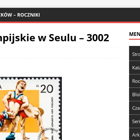
KÓW – ROCZNIKI
pijskie w Seulu – 3002
ME
Str
Kat
Roc
Blo
Cza
Ser
Ark