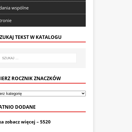
ania wspólne
tronie
ZUKAJ TEKST W KATALOGU
IERZ ROCZNIK ZNACZKÓW
ATNIO DODANE
ka zobacz więcej – 5520