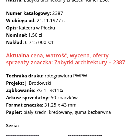
Numer katalogowy:
2387
W obiegu od:
21.11.1977 r.
Opis:
Katedra w Płocku
Nominał:
1,50 zł
Nakład:
6 715 000 szt.
Aktualna cena, watrość, wycena, oferty
sprzeaży znaczka: Zabytki architektury – 2387
Technika druku:
rotograwiura PWPW
Projekt:
J. Brodowski
Ząbkowanie
: ZG 11½:11¼
Arkusz sprzedażny:
50 znaczków
Format znaczka:
31,25 x 43 mm
Papier:
biały średni kredowany, guma bezbarwna
Seria: