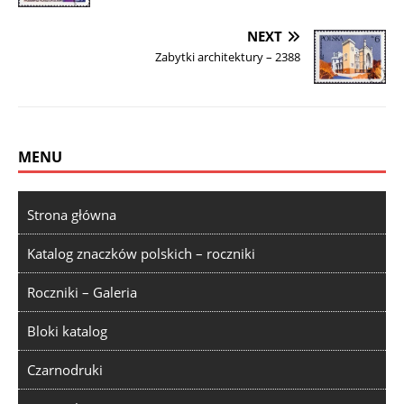
NEXT
Zabytki architektury – 2388
MENU
Strona główna
Katalog znaczków polskich – roczniki
Roczniki – Galeria
Bloki katalog
Czarnodruki