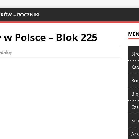
KÓW – ROCZNIKI
w Polsce – Blok 225
ME
atalog
Str
Kat
Roc
Blo
Cza
Ser
Ark