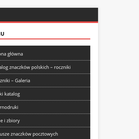
NU
ona główna
alog znaczków polskich – roczniki
zniki – Galeria
ki katalog
rnodruki
ie i zbiory
usze znaczków pocztowych