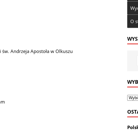
Wyd
O s
WYS
i św. Andrzeja Apostoła w Olkuszu
WYB
 mm
OST
Pols