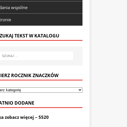
ania wspólne
tronie
ZUKAJ TEKST W KATALOGU
IERZ ROCZNIK ZNACZKÓW
ATNIO DODANE
ka zobacz więcej – 5520