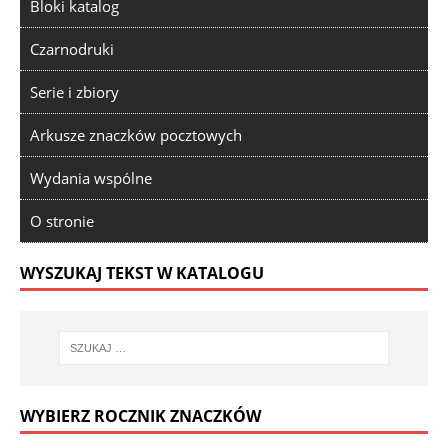
Bloki katalog
Czarnodruki
Serie i zbiory
Arkusze znaczków pocztowych
Wydania wspólne
O stronie
WYSZUKAJ TEKST W KATALOGU
WYBIERZ ROCZNIK ZNACZKÓW