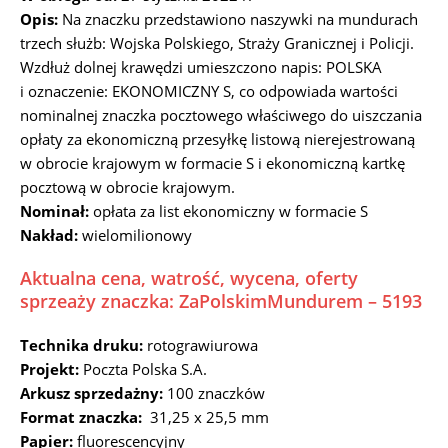
Opis:
Na znaczku przedstawiono naszywki na mundurach
trzech służb: Wojska Polskiego, Straży Granicznej i Policji.
Wzdłuż dolnej krawędzi umieszczono napis: POLSKA
i oznaczenie: EKONOMICZNY S, co odpowiada wartości
nominalnej znaczka pocztowego właściwego do uiszczania
opłaty za ekonomiczną przesyłkę listową nierejestrowaną
w obrocie krajowym w formacie S i ekonomiczną kartkę
pocztową w obrocie krajowym.
Nominał:
opłata za list ekonomiczny w formacie S
Nakład:
wielomilionowy
Aktualna cena, watrość, wycena, oferty
sprzeaży znaczka: ZaPolskimMundurem – 5193
Technika druku:
rotograwiurowa
Projekt:
Poczta Polska S.A.
Arkusz sprzedażny:
100 znaczków
Format znaczka:
31,25 x 25,5 mm
Papier:
fluorescencyjny