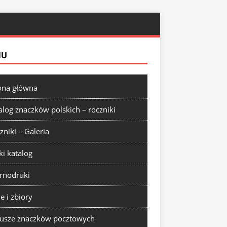
NU
ona główna
alog znaczków polskich – roczniki
zniki – Galeria
ki katalog
rnodruki
ie i zbiory
usze znaczków pocztowych