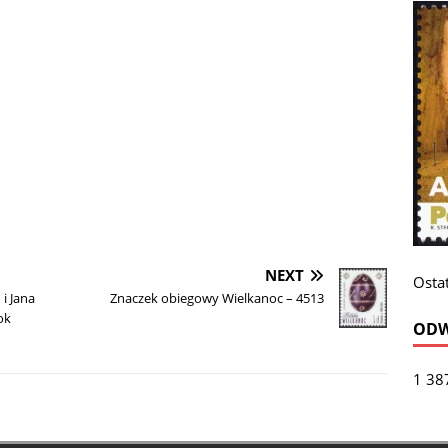
NEXT
Ostat
 i Jana
Znaczek obiegowy Wielkanoc – 4513
ok
ODW
1 38