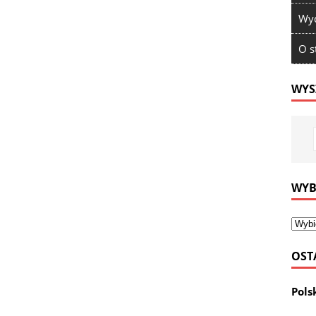
Wyd
O s
WYS
WYB
OST
Pols