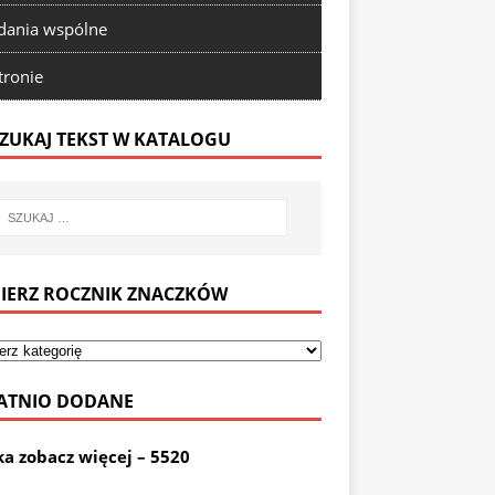
ania wspólne
tronie
ZUKAJ TEKST W KATALOGU
IERZ ROCZNIK ZNACZKÓW
ATNIO DODANE
ka zobacz więcej – 5520