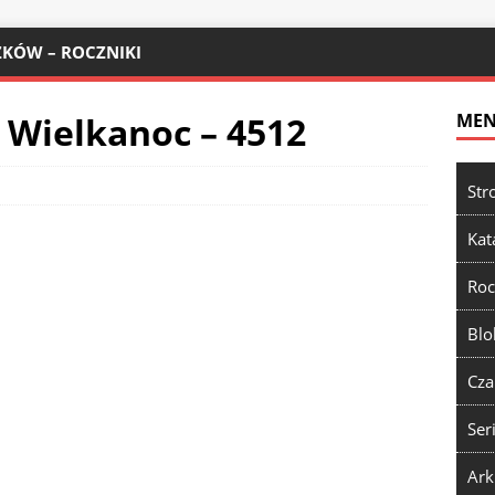
KÓW – ROCZNIKI
 Wielkanoc – 4512
ME
Str
Kat
Roc
Blo
Cza
Ser
Ark