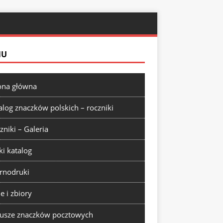
NU
ona główna
alog znaczków polskich – roczniki
zniki – Galeria
ki katalog
rnodruki
ie i zbiory
usze znaczków pocztowych