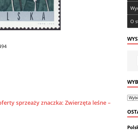
Wyd
O s
WYS
494
WYB
ferty sprzeaży znaczka: Zwierzęta leśne –
OST
Pols