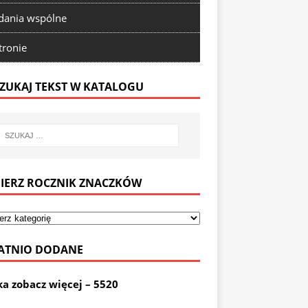
ania wspólne
tronie
ZUKAJ TEKST W KATALOGU
IERZ ROCZNIK ZNACZKÓW
ATNIO DODANE
ka zobacz więcej – 5520