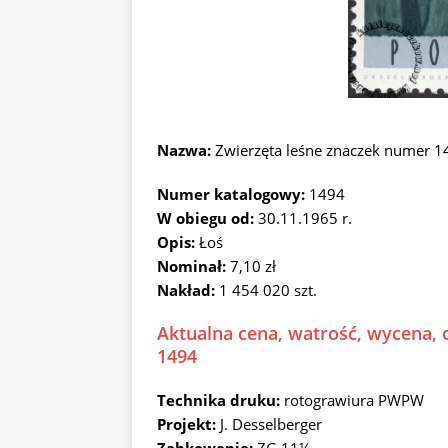
Nazwa:
Zwierzęta leśne znaczek numer 1
Numer katalogowy:
1494
W obiegu od:
30.11.1965 r.
Opis:
Łoś
Nominał:
7,10 zł
Nakład:
1 454 020 szt.
Aktualna cena, watrość, wycena, o
1494
Technika druku:
rotograwiura PWPW
Projekt:
J. Desselberger