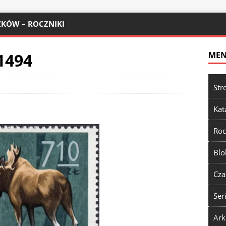
KÓW – ROCZNIKI
1494
ME
Str
Kat
Roc
Blo
Cza
Ser
Ark