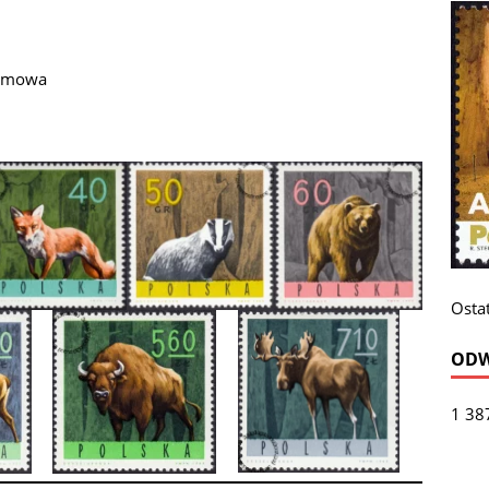
remowa
Ostat
ODW
1 38