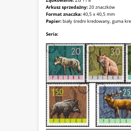
Ząbkowanie:
ZG 11¼
Arkusz sprzedażny:
20 znaczków
Format znaczka:
40,5 x 40,5 mm
Papier:
biały średni kredowany, guma k
Seria: