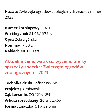
Nazwa:
Zwierzęta ogrodów zoologicznych znaczek numer
2023
Numer katalogowy:
2023
W obiegu od:
21.08.1972 r.
Opis:
Zebra górska
Nominał:
7,00 zł
Nakład:
900 000 szt.
Aktualna cena, watrość, wycena, oferty
sprzeaży znaczka: Zwierzęta ogrodów
zoologicznych – 2023
Technika druku:
offset PWPW
Projekt:
J. Grabiański
Ząbkowanie
: ZG 12½:12¾
Arkusz sprzedażny:
20 znaczków
Format znaczka:
51 x 39,5 mm