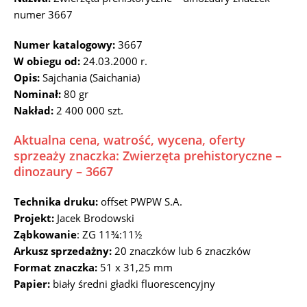
numer 3667
Numer katalogowy:
3667
W obiegu od:
24.03.2000 r.
Opis:
Sajchania (Saichania)
Nominał:
80 gr
Nakład:
2 400 000 szt.
Aktualna cena, watrość, wycena, oferty
sprzeaży znaczka: Zwierzęta prehistoryczne –
dinozaury – 3667
Technika druku:
offset PWPW S.A.
Projekt:
Jacek Brodowski
Ząbkowanie
: ZG 11¾:11½
Arkusz sprzedażny:
20 znaczków lub 6 znaczków
Format znaczka:
51 x 31,25 mm
Papier:
biały średni gładki fluorescencyjny