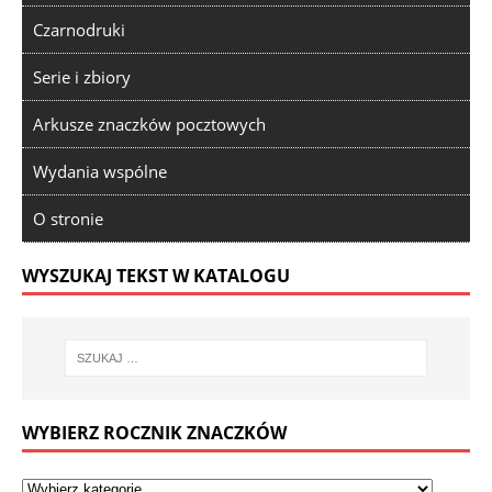
Czarnodruki
Serie i zbiory
Arkusze znaczków pocztowych
Wydania wspólne
O stronie
WYSZUKAJ TEKST W KATALOGU
WYBIERZ ROCZNIK ZNACZKÓW