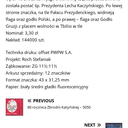
została postać śp. Prezydenta Lecha Kaczyńskiego. Po lewej
stronie znaczka, na tle Pałacu Prezydenckiego, widnieją
flaga oraz godło Polski, a po prawej – flaga oraz Godło
Gruzji z placem wolności w Tbilisi w tle
Nominał: 3,30 zł
Nakład: 144000 szt.
Technika druku: offset PWPW S.A.
Projekt: Roch Stefaniak
Ząbkowanie: ZG 11½:11½
Arkusz sprzedażny: 12 znaczków
Format znaczka: 43 x 31,25 mm
Papier: biały średni gładki fluorescencyjny
PREVIOUS
80 rocznica Zbrodni Katyńskiej – 5050
NEXT