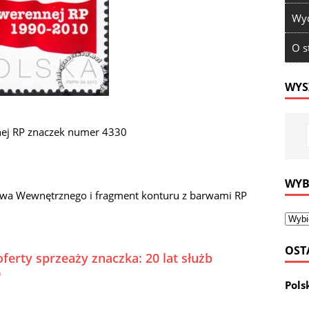
Wyd
O s
WYS
nej RP znaczek numer 4330
WYB
stwa Wewnętrznego i fragment konturu z barwami RP
OST
ferty sprzeaży znaczka: 20 lat służb
0
Pols