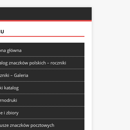
NU
ona główna
alog znaczków polskich – roczniki
zniki – Galeria
ki katalog
rnodruki
ie i zbiory
usze znaczków pocztowych