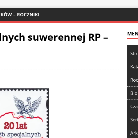
KÓW – ROCZNIKI
alnych suwerennej RP –
ME
Str
Kat
Roc
Blo
Cza
Ser
Ark