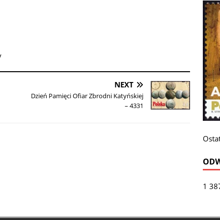
y
NEXT
Dzień Pamięci Ofiar Zbrodni Katyńskiej
– 4331
Ostat
ODW
1 38