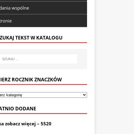
ania wspólne
tronie
ZUKAJ TEKST W KATALOGU
IERZ ROCZNIK ZNACZKÓW
ATNIO DODANE
ka zobacz więcej – 5520