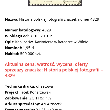
Nazwa:
Historia polskiej fotografii znaczek numer 4329
Numer katalogowy:
4329
W obiegu od:
31.03.2010 r.
Opis:
Kaplica św. Kazimierza w katedrze w Wilnie
Nominał:
1,95 zł
Nakład:
500 000 szt.
Aktualna cena, watrość, wycena, oferty
sprzeaży znaczka: Historia polskiej fotografii –
4329
Technika druku:
offsetowa
Projekt:
Jacek Konarzewski
Ząbkowanie:
ZG 11½:11½
Arkusz sprzedażny:
4 x 4 znaczki
Format znaczka:
31,25 x 43 mm