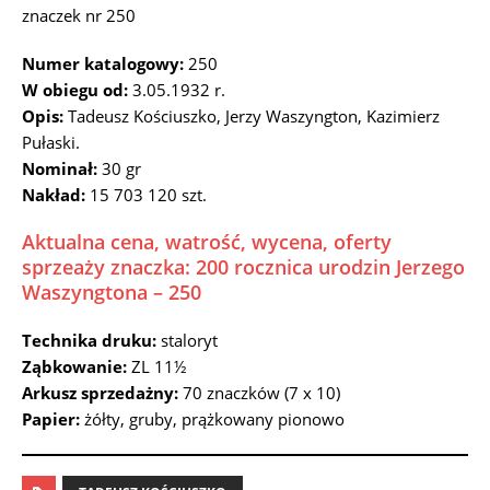
znaczek nr 250
Numer katalogowy:
250
W obiegu od:
3.05.1932 r.
Opis:
Tadeusz Kościuszko, Jerzy Waszyngton, Kazimierz
Pułaski.
Nominał:
30 gr
Nakład:
15 703 120 szt.
Aktualna cena, watrość, wycena, oferty
sprzeaży znaczka: 200 rocznica urodzin Jerzego
Waszyngtona – 250
Technika druku:
staloryt
Ząbkowanie:
ZL 11½
Arkusz sprzedażny:
70 znaczków (7 x 10)
Papier:
żółty, gruby, prążkowany pionowo