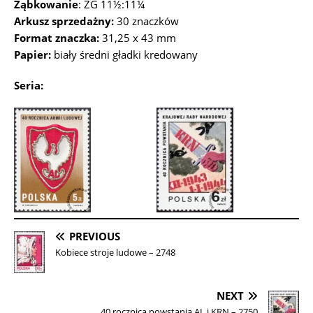
Ząbkowanie
: ZG 11½:11¼
Arkusz sprzedażny:
30 znaczków
Format znaczka:
31,25 x 43 mm
Papier:
biały średni gładki kredowany
Seria:
PREVIOUS
Kobiece stroje ludowe – 2748
NEXT
40 rocznica powstania AL i KRN – 2750