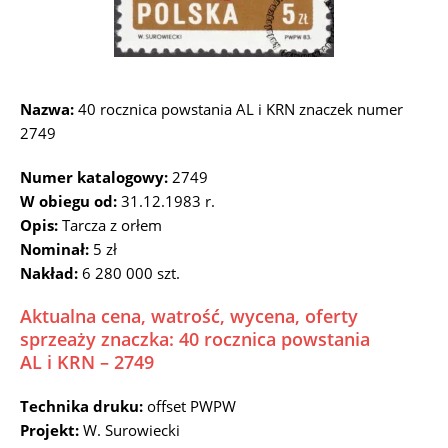
Nazwa:
40 rocznica powstania AL i KRN znaczek numer
2749
Numer katalogowy:
2749
W obiegu od:
31.12.1983 r.
Opis:
Tarcza z orłem
Nominał:
5 zł
Nakład:
6 280 000 szt.
Aktualna cena, watrość, wycena, oferty
sprzeaży znaczka: 40 rocznica powstania
AL i KRN – 2749
Technika druku:
offset PWPW
Projekt:
W. Surowiecki