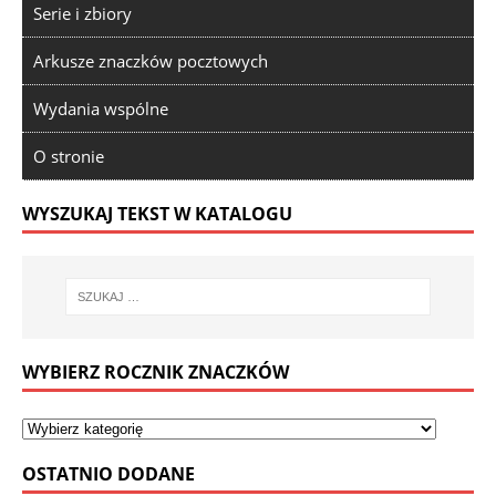
Serie i zbiory
Arkusze znaczków pocztowych
Wydania wspólne
O stronie
WYSZUKAJ TEKST W KATALOGU
WYBIERZ ROCZNIK ZNACZKÓW
OSTATNIO DODANE