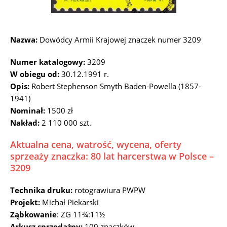
Nazwa:
Dowódcy Armii Krajowej znaczek numer 3209
Numer katalogowy:
3209
W obiegu od:
30.12.1991 r.
Opis:
Robert Stephenson Smyth Baden-Powella (1857-
1941)
Nominał:
1500 zł
Nakład:
2 110 000 szt.
Aktualna cena, watrość, wycena, oferty
sprzeaży znaczka: 80 lat harcerstwa w Polsce –
3209
Technika druku:
rotograwiura PWPW
Projekt:
Michał Piekarski
Ząbkowanie
: ZG 11¾:11½
Arkusz sprzedażny:
100 znaczków