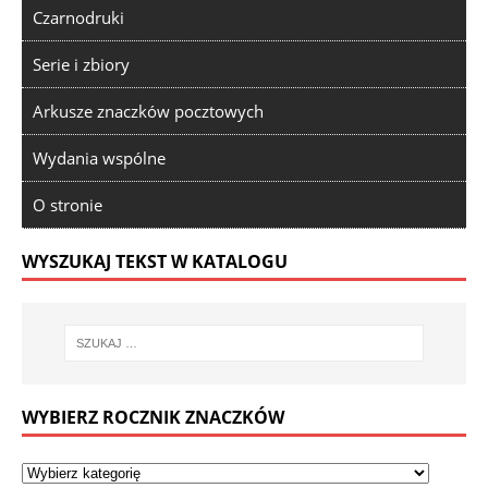
Czarnodruki
Serie i zbiory
Arkusze znaczków pocztowych
Wydania wspólne
O stronie
WYSZUKAJ TEKST W KATALOGU
WYBIERZ ROCZNIK ZNACZKÓW