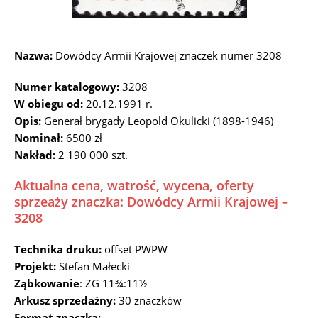
Nazwa:
Dowódcy Armii Krajowej znaczek numer 3208
Numer katalogowy:
3208
W obiegu od:
20.12.1991 r.
Opis:
Generał brygady Leopold Okulicki (1898-1946)
Nominał:
6500 zł
Nakład:
2 190 000 szt.
Aktualna cena, watrość, wycena, oferty
sprzeaży znaczka: Dowódcy Armii Krajowej –
3208
Technika druku:
offset PWPW
Projekt:
Stefan Małecki
Ząbkowanie
: ZG 11¾:11½
Arkusz sprzedażny:
30 znaczków
Format znaczka: