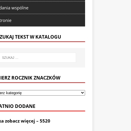
ania wspólne
tronie
ZUKAJ TEKST W KATALOGU
IERZ ROCZNIK ZNACZKÓW
ATNIO DODANE
ka zobacz więcej – 5520