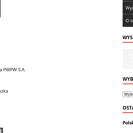
Wyd
O s
WYS
tna PWPW S.A.
WYB
szka
OST
Pols