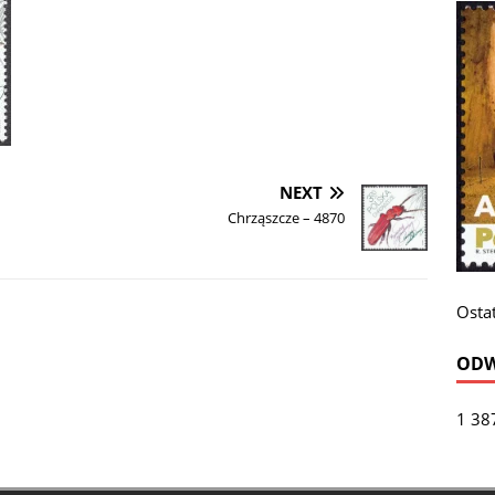
NEXT
Chrząszcze – 4870
Ostat
ODW
1 38