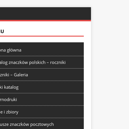
NU
ona główna
alog znaczków polskich – roczniki
zniki – Galeria
ki katalog
rnodruki
ie i zbiory
usze znaczków pocztowych