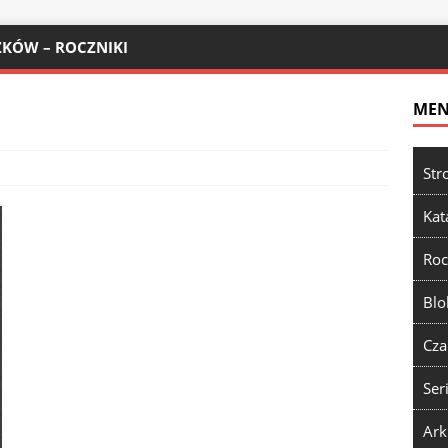
KÓW – ROCZNIKI
ME
Str
Kat
Roc
Blo
Cza
Ser
Ark