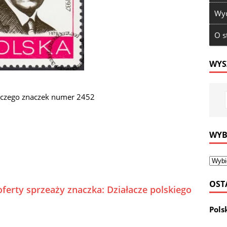
Wyd
O s
WYS
niczego znaczek numer 2452
WYB
OST
ferty sprzeaży znaczka: Działacze polskiego
Pols