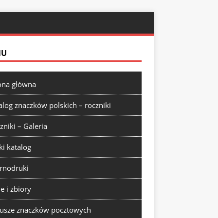
NU
ona główna
alog znaczków polskich – roczniki
zniki – Galeria
ki katalog
rnodruki
ie i zbiory
usze znaczków pocztowych