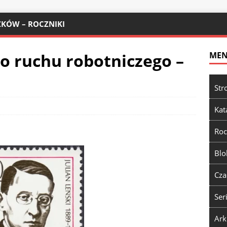
KÓW – ROCZNIKI
go ruchu robotniczego –
ME
Str
Kat
Roc
Blo
Cza
Ser
Ark