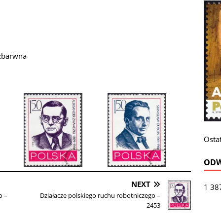
ezbarwna
Ostat
ODW
NEXT
1 38
o –
Działacze polskiego ruchu robotniczego –
2453