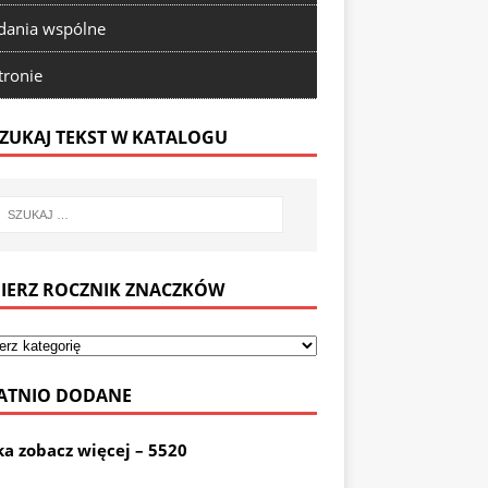
ania wspólne
tronie
ZUKAJ TEKST W KATALOGU
IERZ ROCZNIK ZNACZKÓW
ATNIO DODANE
ka zobacz więcej – 5520