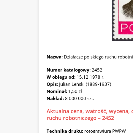
Nazwa:
Działacze polskiego ruchu robot
Numer katalogowy:
2452
W obiegu od:
15.12.1978 r.
Opis:
Julian Leński (1889-1937)
Nominał:
1,50 zł
Nakład:
8 000 000 szt.
Aktualna cena, watrość, wycena, o
ruchu robotniczego – 2452
Technika druku:
rotograwiura PWPW