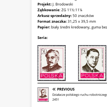
Projekt:
J. Brodowski
Ząbkowanie
: ZG 11½:11¼
Arkusz sprzedażny:
50 znaczków
Format znaczka:
31,25 x 39,5 mm
Papier:
biały średni kredowany, guma b
Seria:
PREVIOUS
Działacze polskiego ruchu robotniczeg
2451