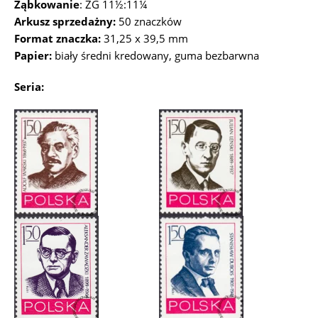
Ząbkowanie
: ZG 11½:11¼
Arkusz sprzedażny:
50 znaczków
Format znaczka:
31,25 x 39,5 mm
Papier:
biały średni kredowany, guma bezbarwna
Seria: