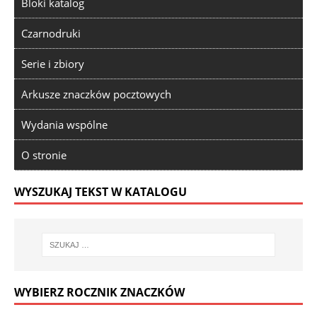
Bloki katalog
Czarnodruki
Serie i zbiory
Arkusze znaczków pocztowych
Wydania wspólne
O stronie
WYSZUKAJ TEKST W KATALOGU
WYBIERZ ROCZNIK ZNACZKÓW