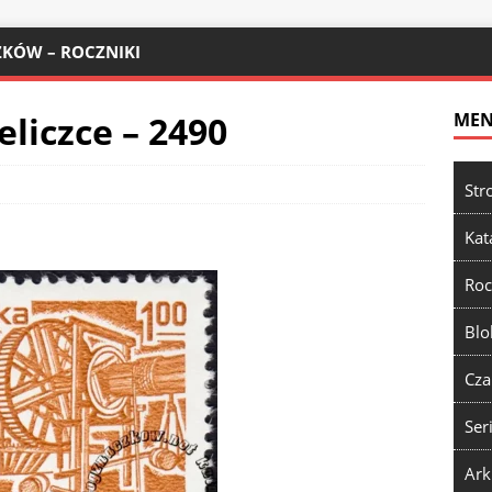
KÓW – ROCZNIKI
eliczce – 2490
ME
Str
Kat
Roc
Blo
Cza
Ser
Ark