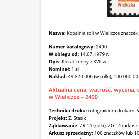
Nazwa:
Kopalnia soli w Wieliczce znacze
Numer katalogowy:
2490
W obiegu od:
14.07.1979 r.
Opis:
Kierat konny z XVII w.
Nominał:
1 zł
Nakład:
49 870 000 (w rolki), 100 000 00
Aktualna cena, watrość, wycena, o
w Wieliczce – 2490
Technika druku:
rotograwiura drukarni 
Projekt:
Z. Stasik
Ząbkowanie
: ZR 14 (rolki); ZG 14 (arkusz
Arkusz sprzedażny:
100 znaczków lub 1