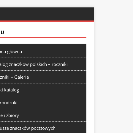
NU
ona główna
alog znaczków polskich – roczniki
zniki – Galeria
ki katalog
rnodruki
ie i zbiory
usze znaczków pocztowych