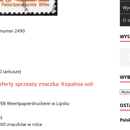
Wyd
O s
k numer 2490
WYS
0 (arkusze)
WYB
ferty sprzeaży znaczka: Kopalnia soli
VEB Weertpapierdruckerei w Lipsku
OST
e)
Pols
000 znaczków w rolce