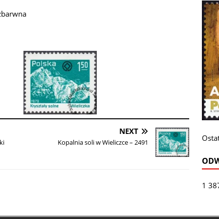
ezbarwna
NEXT
Ostat
ki
Kopalnia soli w Wieliczce – 2491
ODW
1 38