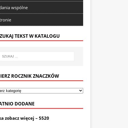
ania wspólne
tronie
ZUKAJ TEKST W KATALOGU
IERZ ROCZNIK ZNACZKÓW
ATNIO DODANE
ka zobacz więcej – 5520