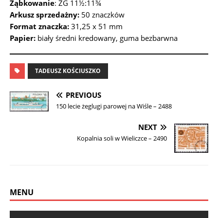
Ząbkowanie
: ZG 11½:11¾
Arkusz sprzedażny:
50 znaczków
Format znaczka:
31,25 x 51 mm
Papier:
biały średni kredowany, guma bezbarwna
TADEUSZ KOŚCIUSZKO
PREVIOUS
150 lecie żeglugi parowej na Wiśle – 2488
NEXT
Kopalnia soli w Wieliczce – 2490
MENU