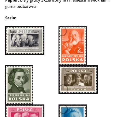
Papier:
biały gruby z czerwonymi i niebieskimi włóknami,
guma bezbarwna
Seria: