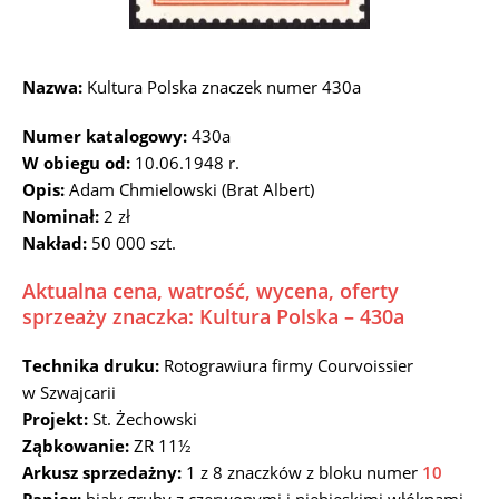
Nazwa:
Kultura Polska znaczek numer 430a
Numer katalogowy:
430a
W obiegu od:
10.06.1948 r.
Opis:
Adam Chmielowski (Brat Albert)
Nominał:
2 zł
Nakład:
50 000 szt.
Aktualna cena, watrość, wycena, oferty
sprzeaży znaczka: Kultura Polska – 430a
Technika druku:
Rotograwiura firmy Courvoissier
w Szwajcarii
Projekt:
St. Żechowski
Ząbkowanie:
ZR 11½
Arkusz sprzedażny:
1 z 8 znaczków z bloku numer
10