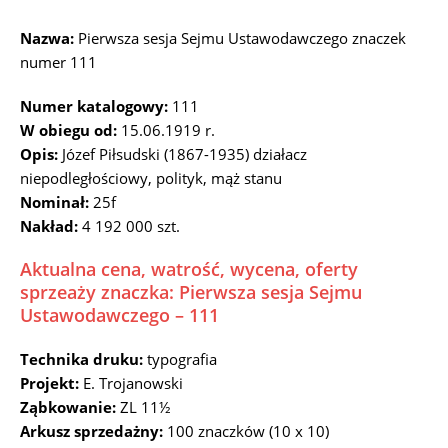
Nazwa:
Pierwsza sesja Sejmu Ustawodawczego znaczek
numer 111
Numer katalogowy:
111
W obiegu od:
15.06.1919 r.
Opis:
Józef Piłsudski (1867-1935) działacz
niepodległościowy, polityk, mąż stanu
Nominał:
25f
Nakład:
4 192 000 szt.
Aktualna cena, watrość, wycena, oferty
sprzeaży znaczka: Pierwsza sesja Sejmu
Ustawodawczego – 111
Technika druku:
typografia
Projekt:
E. Trojanowski
Ząbkowanie:
ZL 11½
Arkusz sprzedażny:
100 znaczków (10 x 10)