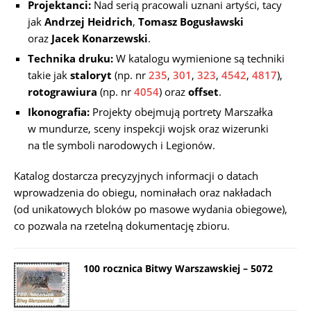
Projektanci:
Nad serią pracowali uznani artyści, tacy
jak
Andrzej Heidrich
,
Tomasz Bogusławski
oraz
Jacek Konarzewski
.
Technika druku:
W katalogu wymienione są techniki
takie jak
staloryt
(np. nr
235
,
301
,
323
,
4542
,
4817
),
rotograwiura
(np. nr
4054
) oraz
offset
.
Ikonografia:
Projekty obejmują portrety Marszałka
w mundurze, sceny inspekcji wojsk oraz wizerunki
na tle symboli narodowych i Legionów.
Katalog dostarcza precyzyjnych informacji o datach
wprowadzenia do obiegu, nominałach oraz nakładach
(od unikatowych bloków po masowe wydania obiegowe),
co pozwala na rzetelną dokumentację zbioru.
100 rocznica Bitwy Warszawskiej – 5072