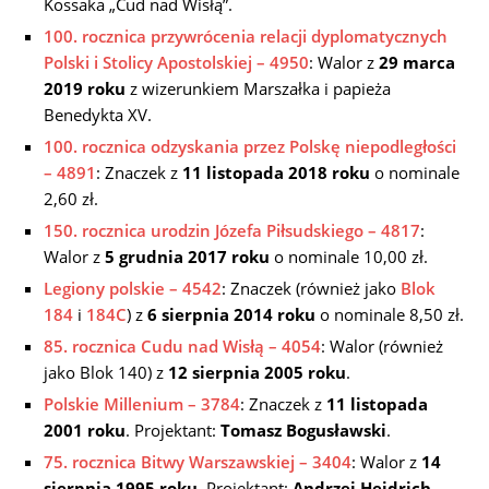
Kossaka „Cud nad Wisłą”.
100. rocznica przywrócenia relacji dyplomatycznych
Polski i Stolicy Apostolskiej – 4950
: Walor z
29 marca
2019 roku
z wizerunkiem Marszałka i papieża
Benedykta XV.
100. rocznica odzyskania przez Polskę niepodległości
– 4891
: Znaczek z
11 listopada 2018 roku
o nominale
2,60 zł.
150. rocznica urodzin Józefa Piłsudskiego – 4817
:
Walor z
5 grudnia 2017 roku
o nominale 10,00 zł.
Legiony polskie – 4542
: Znaczek (również jako
Blok
184
i
184C
) z
6 sierpnia 2014 roku
o nominale 8,50 zł.
85. rocznica Cudu nad Wisłą – 4054
: Walor (również
jako Blok 140) z
12 sierpnia 2005 roku
.
Polskie Millenium – 3784
: Znaczek z
11 listopada
2001 roku
. Projektant:
Tomasz Bogusławski
.
75. rocznica Bitwy Warszawskiej – 3404
: Walor z
14
sierpnia 1995 roku
. Projektant:
Andrzej Heidrich
.