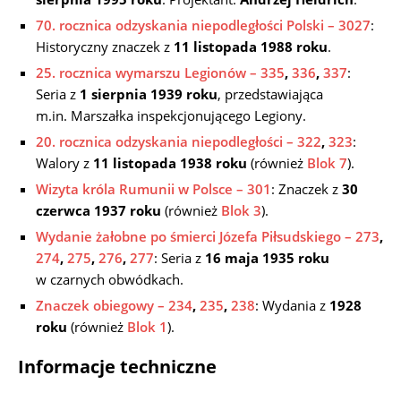
70. rocznica odzyskania niepodległości Polski – 3027
:
Historyczny znaczek z
11 listopada 1988 roku
.
25. rocznica wymarszu Legionów – 335
,
336
,
337
:
Seria z
1 sierpnia 1939 roku
, przedstawiająca
m.in. Marszałka inspekcjonującego Legiony.
20. rocznica odzyskania niepodległości – 322
,
323
:
Walory z
11 listopada 1938 roku
(również
Blok 7
).
Wizyta króla Rumunii w Polsce – 301
: Znaczek z
30
czerwca 1937 roku
(również
Blok 3
).
Wydanie żałobne po śmierci Józefa Piłsudskiego – 273
,
274
,
275
,
276
,
277
: Seria z
16 maja 1935 roku
w czarnych obwódkach.
Znaczek obiegowy – 234
,
235
,
238
: Wydania z
1928
roku
(również
Blok 1
).
Informacje techniczne