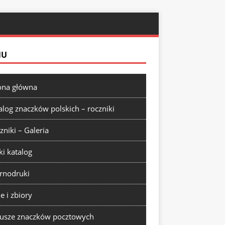
NU
ona główna
alog znaczków polskich – roczniki
zniki – Galeria
ki katalog
rnodruki
ie i zbiory
usze znaczków pocztowych