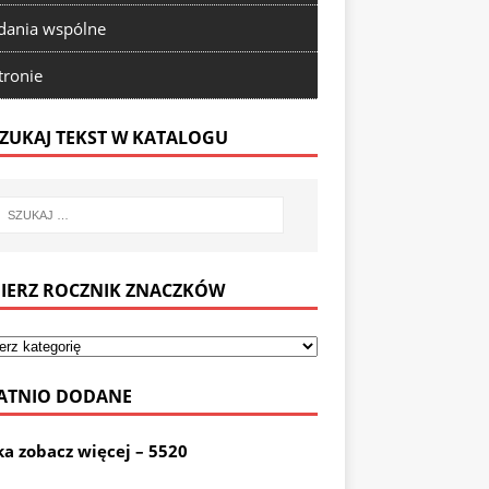
ania wspólne
tronie
ZUKAJ TEKST W KATALOGU
IERZ ROCZNIK ZNACZKÓW
ATNIO DODANE
ka zobacz więcej – 5520