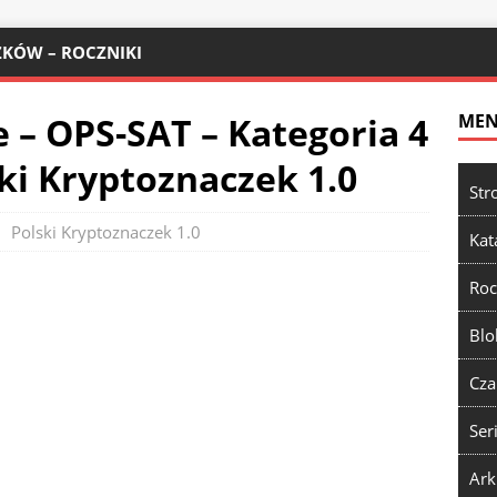
KÓW – ROCZNIKI
 – OPS-SAT – Kategoria 4
ME
ki Kryptoznaczek 1.0
Str
Polski Kryptoznaczek 1.0
Kat
Roc
Blo
Cza
Ser
Ark