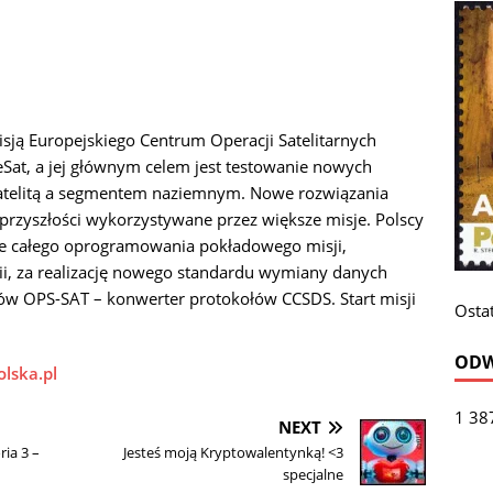
sją Europejskiego Centrum Operacji Satelitarnych
Sat, a jej głównym celem jest testowanie nowych
telitą a segmentem naziemnym. Nowe rozwiązania
rzyszłości wykorzystywane przez większe misje. Polscy
ie całego oprogramowania pokładowego misji,
i, za realizację nowego standardu wymiany danych
ów OPS-SAT – konwerter protokołów CCSDS. Start misji
Ostat
ODW
olska.pl
1 38
NEXT
ia 3 –
Jesteś moją Kryptowalentynką! <3
specjalne