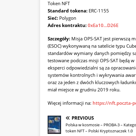
Token NFT
Standard tokena:
ERC-1155
Sieć:
Polygon
Adres kontraktu:
0xEa10…D26E
Szczegóły:
Misja OPS-SAT jest pierwszą mi
(ESOC) wykonywaną na satelicie typu Cube
standardów wymiany danych pomiędzy sa
testowane podczas misji OPS-SAT będą w p
eksperci odpowiedzialni są za opracowan
systemów kontrolnych i wykrywania awari
oraz za jeden z dwóch kluczowych ładunk
miał miejsce w grudniu 2019 roku.
Więcej informacji na:
https://nft.poczta-p
PREVIOUS
Polska w kosmosie – PROBA-3 – Kategor
token NFT – Polski Kryptoznaczek 1.0