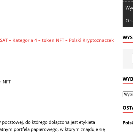
Wyd
O s
WYS
SAT – Kategoria 4 – token NFT – Polski Kryptoznaczek
WYB
n NFT
OST
 pocztowej, do którego dołączona jest etykieta
Pols
tnym portfela papierowego, w którym znajduje się