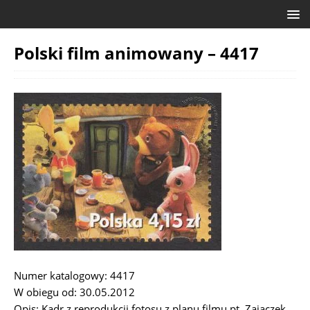
Polski film animowany – 4417
Numer katalogowy: 4417
W obiegu od: 30.05.2012
Opis: Kadr z reprodukcji fotosu z planu filmu pt. Zajączek