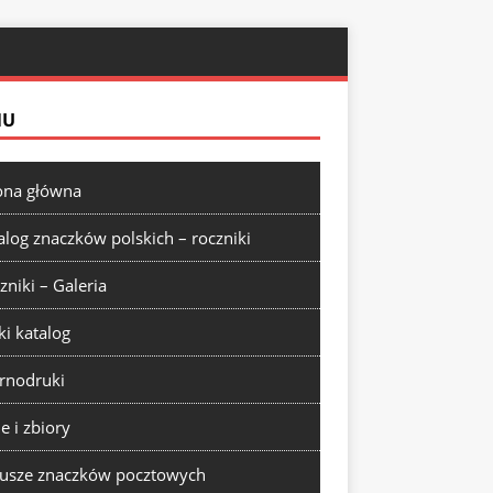
NU
ona główna
alog znaczków polskich – roczniki
zniki – Galeria
ki katalog
rnodruki
ie i zbiory
usze znaczków pocztowych