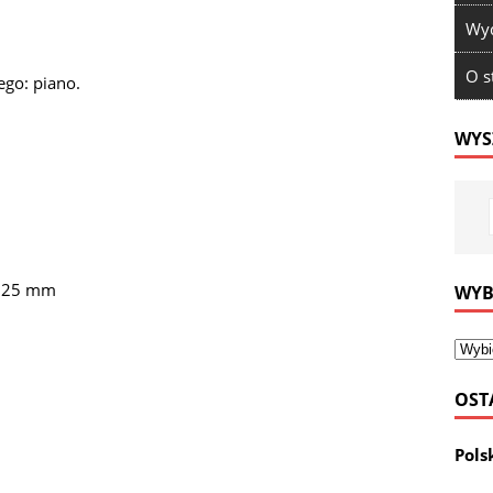
Wyd
O s
ego: piano.
WYS
1,25 mm
WYB
OST
Pols