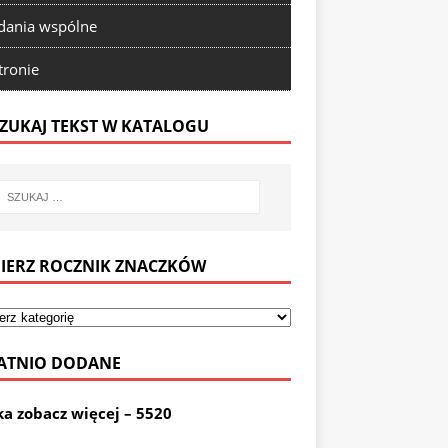
ania wspólne
tronie
ZUKAJ TEKST W KATALOGU
IERZ ROCZNIK ZNACZKÓW
ATNIO DODANE
ka zobacz więcej – 5520