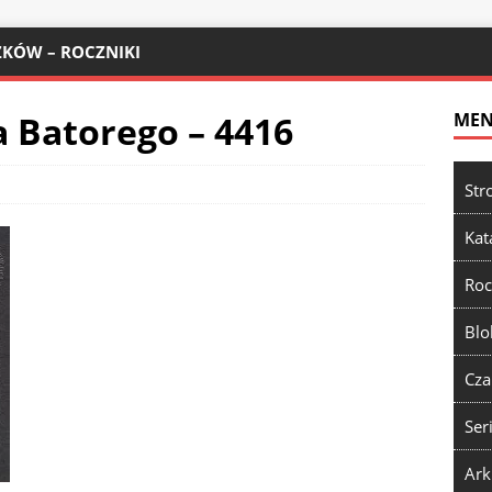
KÓW – ROCZNIKI
 Batorego – 4416
ME
Str
Kat
Roc
Blo
Cza
Ser
Ark