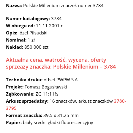
Nazwa:
Polskie Millenium znaczek numer 3784
Numer katalogowy:
3784
W obiegu od:
11.11.2001 r.
Opis:
Józef Piłsudski
Nominał:
1 zł
Nakład:
850 000 szt.
Aktualna cena, watrość, wycena, oferty
sprzeaży znaczka: Polskie Millenium – 3784
Technika druku:
offset PWPW S.A.
Projekt:
Tomasz Bogusławski
Ząbkowanie
: ZG 11:11½
Arkusz sprzedażny:
16 znaczków, arkusz znaczków
3780-
3795
Format znaczka:
39,5 x 31,25 mm
Papier:
biały średni gładki fluorescencyjny