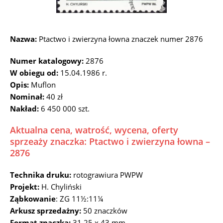
Nazwa:
Ptactwo i zwierzyna łowna znaczek numer 2876
Numer katalogowy:
2876
W obiegu od:
15.04.1986 r.
Opis:
Muflon
Nominał:
40 zł
Nakład:
6 450 000 szt.
Aktualna cena, watrość, wycena, oferty
sprzeaży znaczka: Ptactwo i zwierzyna łowna –
2876
Technika druku:
rotograwiura PWPW
Projekt:
H. Chyliński
Ząbkowanie
: ZG 11½:11¼
Arkusz sprzedażny:
50 znaczków
Format znaczka:
31,25 x 43 mm