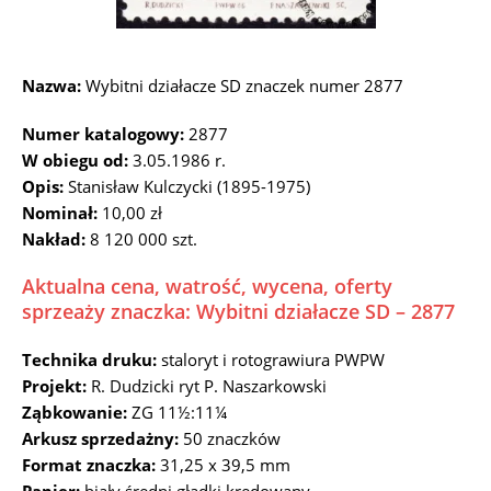
Nazwa:
Wybitni działacze SD znaczek numer 2877
Numer katalogowy:
2877
W obiegu od:
3.05.1986 r.
Opis:
Stanisław Kulczycki (1895-1975)
Nominał:
10,00 zł
Nakład:
8 120 000 szt.
Aktualna cena, watrość, wycena, oferty
sprzeaży znaczka: Wybitni działacze SD – 2877
Technika druku:
staloryt i rotograwiura PWPW
Projekt:
R. Dudzicki ryt P. Naszarkowski
Ząbkowanie:
ZG 11½:11¼
Arkusz sprzedażny:
50 znaczków
Format znaczka:
31,25 x 39,5 mm