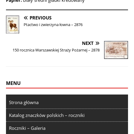
Papier:
biały średni gładki kredowany
PREVIOUS
Ptactwo i zwierzyna łowna – 2876
NEXT
150 rocznica Warszawskiej Straży Pożarnej – 2878
MENU
Strona główna
Katalog znaczków polskich – roczniki
Roczniki – Galeria