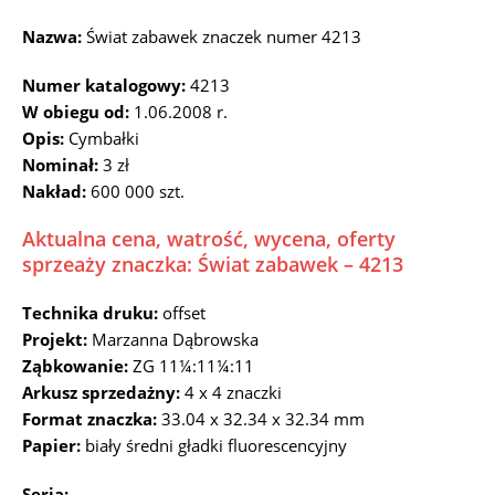
Nazwa:
Świat zabawek znaczek numer 4213
Numer katalogowy:
4213
W obiegu od:
1.06.2008 r.
Opis:
Cymbałki
Nominał:
3 zł
Nakład:
600 000 szt.
Aktualna cena, watrość, wycena, oferty
sprzeaży znaczka: Świat zabawek – 4213
Technika druku:
offset
Projekt:
Marzanna Dąbrowska
Ząbkowanie:
ZG 11¼:11¼:11
Arkusz sprzedażny:
4 x 4 znaczki
Format znaczka:
33.04 x 32.34 x 32.34 mm
Papier:
biały średni gładki fluorescencyjny
Seria: