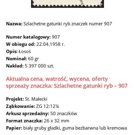
Nazwa:
Szlachetne gatunki ryb znaczek numer 907
Numer katalogowy:
907
W obiegu od:
22.04.1958 r.
Opis:
Łosoś
Nominał:
60 gr
Nakład:
5 397 000 szt.
Aktualna cena, watrość, wycena, oferty
sprzeaży znaczka: Szlachetne gatunki ryb – 907
Projekt:
St. Małecki
Ząbkowanie:
ZG 12:12¼
Arkusz sprzedażny:
50 znaczków
Format znaczka:
26 x 32 mm
Papier:
biały gruby gładki, guma bezbarwna lub kremowa