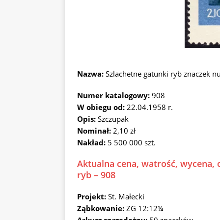
Nazwa:
Szlachetne gatunki ryb znaczek 
Numer katalogowy:
908
W obiegu od:
22.04.1958 r.
Opis:
Szczupak
Nominał:
2,10 zł
Nakład:
5 500 000 szt.
Aktualna cena, watrość, wycena, 
ryb – 908
Projekt:
St. Małecki
Ząbkowanie:
ZG 12:12¼