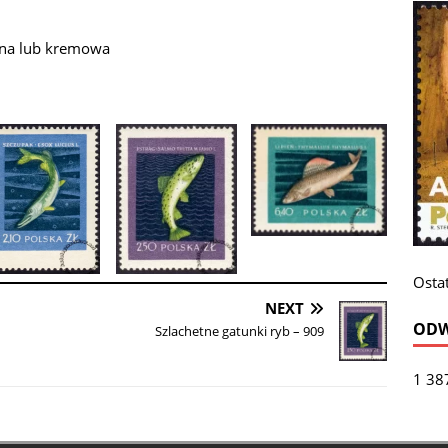
wna lub kremowa
Ostat
NEXT
ODW
Szlachetne gatunki ryb – 909
1 38