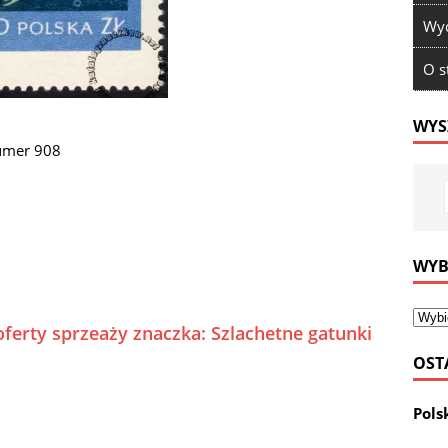
Wyd
O s
WYS
numer 908
WYB
oferty sprzeaży znaczka: Szlachetne gatunki
OST
Pols