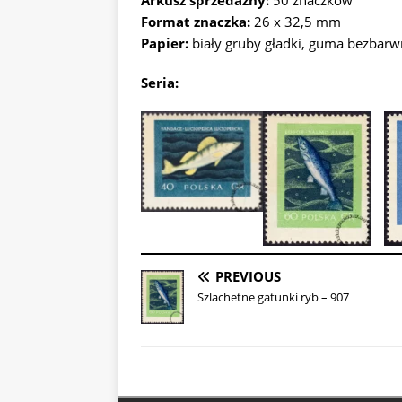
Arkusz sprzedażny:
50 znaczków
Format znaczka:
26 x 32,5 mm
Papier:
biały gruby gładki, guma bezbar
Seria:
PREVIOUS
Szlachetne gatunki ryb – 907