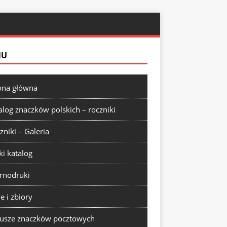
NU
ona główna
alog znaczków polskich – roczniki
zniki – Galeria
ki katalog
rnodruki
ie i zbiory
usze znaczków pocztowych