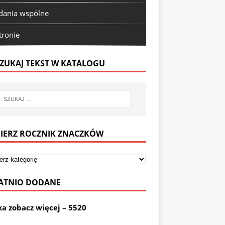
ania wspólne
tronie
ZUKAJ TEKST W KATALOGU
IERZ ROCZNIK ZNACZKÓW
ATNIO DODANE
ka zobacz więcej – 5520