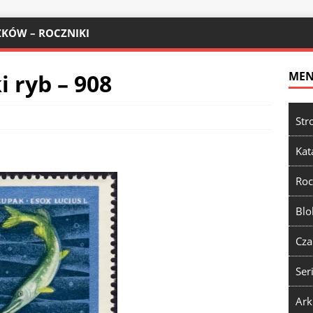
KÓW – ROCZNIKI
 ryb – 908
ME
Str
Kat
Roc
Blo
Cza
Ser
Ark