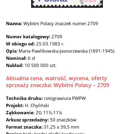
Nazwa:
Wybitni Polacy znaczek numer 2709
Numer katalogowy:
2709
W obiegu od:
25.03.1983 r.
Opis:
Maria Pawlikowska-Jasnorzewska (1891-1945)
Nominał:
6 zł
Nakład:
10 500 000 szt.
Aktualna cena, watrość, wycena, oferty
sprzeaży znaczka: Wybitni Polacy – 2709
Technika druku:
rotograwiura PWPW
Projekt:
H. Chyliński
Ząbkowanie
: ZG 11½:11¼
Arkusz sprzedażny:
50 znaczków
Format znaczka:
31,25 x 39,5 mm