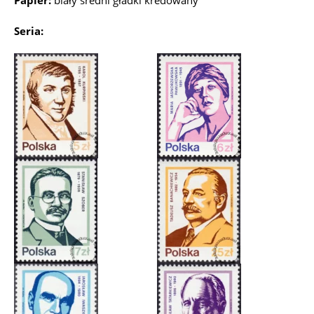
Papier:
biały średni gładki kredowany
Seria: