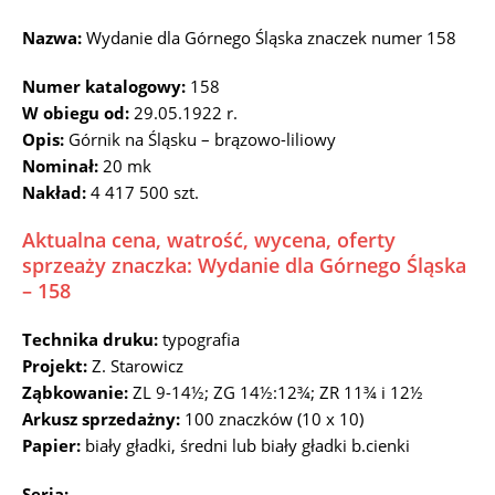
Nazwa:
Wydanie dla Górnego Śląska znaczek numer 158
Numer katalogowy:
158
W obiegu od:
29.05.1922 r.
Opis:
Górnik na Śląsku – brązowo-liliowy
Nominał:
20 mk
Nakład:
4 417 500 szt.
Aktualna cena, watrość, wycena, oferty
sprzeaży znaczka: Wydanie dla Górnego Śląska
– 158
Technika druku:
typografia
Projekt:
Z. Starowicz
Ząbkowanie:
ZL 9-14½; ZG 14½:12¾; ZR 11¾ i 12½
Arkusz sprzedażny:
100 znaczków (10 x 10)
Papier:
biały gładki, średni lub biały gładki b.cienki
Seria: