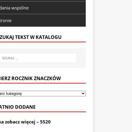
ania wspólne
tronie
ZUKAJ TEKST W KATALOGU
IERZ ROCZNIK ZNACZKÓW
ATNIO DODANE
ka zobacz więcej – 5520