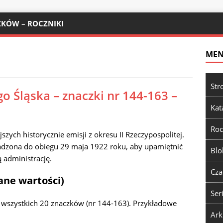
KÓW – ROCZNIKI
ME
Str
o Śląska – znaczki nr 144-163 –
Kat
Roc
szych historycznie emisji z okresu II Rzeczypospolitej.
adzona do obiegu 29 maja 1922 roku, aby upamiętnić
Blo
ą administrację.
Cza
ane wartości)
Ser
 wszystkich 20 znaczków (nr 144-163). Przykładowe
Ark