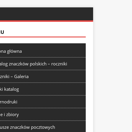
NU
ona główna
alog znaczków polskich – roczniki
zniki – Galeria
ki katalog
rnodruki
ie i zbiory
usze znaczków pocztowych