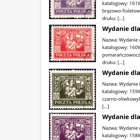
katalogowy: 161W
brązowo-fioletow
druku:
[…]
Wydanie dla
Nazwa: Wydanie 
katalogowy: 160W
pomarańczowocze
druku:
[…]
Wydanie dla
Nazwa: Wydanie 
katalogowy: 159W
czarno-oliwkowyN
[…]
Wydanie dla
Nazwa: Wydanie 
katalogowy: 158W