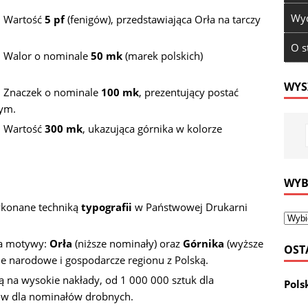
Wyd
: Wartość
5 pf
(fenigów), przedstawiająca Orła na tarczy
O s
: Walor o nominale
50 mk
(marek polskich)
WYS
: Znaczek o nominale
100 mk
, prezentujący postać
wym.
: Wartość
300 mk
, ukazująca górnika w kolorze
WYB
ykonane techniką
typografii
w Państwowej Drukarni
wa motywy:
Orła
(niższe nominały) oraz
Górnika
(wyższe
OST
ie narodowe i gospodarcze regionu z Polską.
 na wysokie nakłady, od 1 000 000 sztuk dla
Pols
nów dla nominałów drobnych.