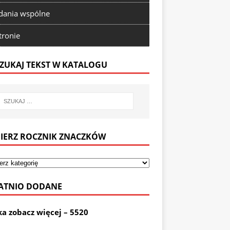
ania wspólne
tronie
ZUKAJ TEKST W KATALOGU
IERZ ROCZNIK ZNACZKÓW
ATNIO DODANE
ka zobacz więcej – 5520