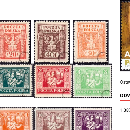
Ostat
ODW
1 38