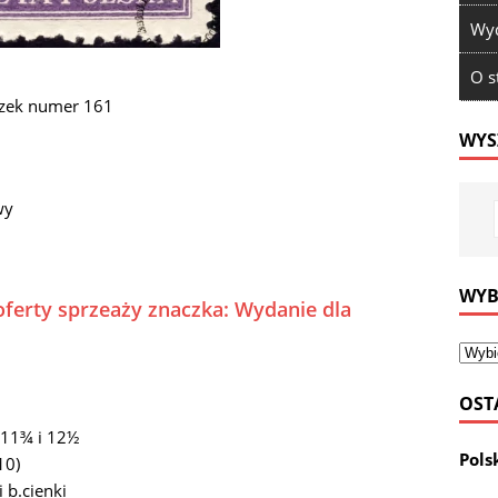
Wyd
O s
czek numer 161
WYS
wy
WYB
oferty sprzeaży znaczka: Wydanie dla
OST
 11¾ i 12½
Pols
10)
i b.cienki