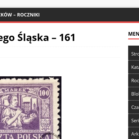
KÓW – ROCZNIKI
go Śląska – 161
ME
Str
Kat
Roc
Blo
Cza
Ser
Ark