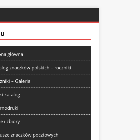
NU
ona główna
alog znaczków polskich – roczniki
zniki – Galeria
ki katalog
rnodruki
ie i zbiory
usze znaczków pocztowych