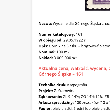
Nazwa:
Wydanie dla Górnego Śląska zna
Numer katalogowy:
161
W obiegu od:
29.05.1922 r.
Opis:
Górnik na Śląsku – brązowo-fioleto
Nominał:
100 mk
Nakład:
3 000 000 szt.
Aktualna cena, watrość, wycena, 
Górnego Śląska – 161
Technika druku:
typografia
Projekt:
Z. Starowicz
Ząbkowanie:
ZL 9-14½; ZG 14½:12¾; ZR
Arkusz sprzedażny:
100 znaczków (10 x 
Papier:
biały gładki, średni lub biały gładk