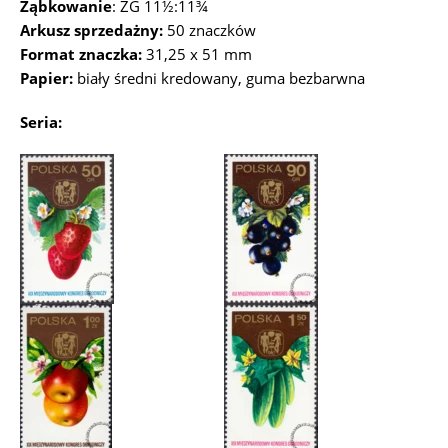
Ząbkowanie
: ZG 11½:11¾
Arkusz sprzedażny:
50 znaczków
Format znaczka:
31,25 x 51 mm
Papier:
biały średni kredowany, guma bezbarwna
Seria: