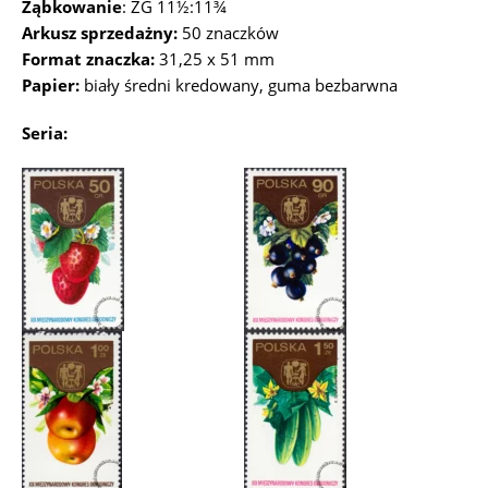
Ząbkowanie
: ZG 11½:11¾
Arkusz sprzedażny:
50 znaczków
Format znaczka:
31,25 x 51 mm
Papier:
biały średni kredowany, guma bezbarwna
Seria: